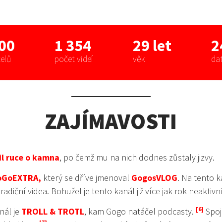
000
1 354
29 let
2
elů
počet videí
věk
da
ZAJÍMAVOSTI
lil ruce o kamna
, po čemž mu na nich dodnes zůstaly jizvy.
oGoEXTRA,
který se dříve jmenoval
GogosVLOG
. Na tento k
radiční videa. Bohužel je tento kanál již více jak rok neaktivn
nál je
TROLL & TROTL
, kam Gogo natáčel podcasty.
Spoj