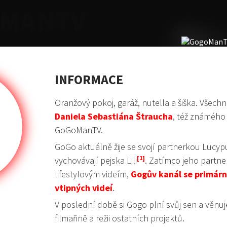
MANTV
INFORMACE
Oranžový pokoj, garáž, nutella a šiška. Všechn
Daniela Sebastiána Štraucha
, též známého
GoGoManTV.
GoGo aktuálně žije se svojí partnerkou Lucy
vychovávají pejska Lili
. Zatímco jeho partne
lifestylovým videím,
Gogův kanál se primárně
vtipných videí
.
V poslední době si Gogo plní svůj sen a věnuj
filmařině a režii ostatních projektů.