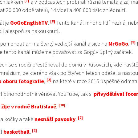
chliakkem
a v podcastech probírali různá témata a zajíma
at 20 000 odběratelů, 14 videí a 400 000 tisíc zhlédnutí.
ál je
GoGoEnglishTV
.
Tento kanál mnoho lidí nezná, neb
stojí alespoň za nakouknutí.
omenout ani na čtvrtý vedlejší kanál a sice na
MrGoGo
.
 ale tento kanál můžeme považovat za Gogův úplný začátek.
tech se s rodiči přestěhoval do domu v Rusovcích, kde navště
mnázium, ze kterého však po čtyřech letech odešel a nastou
 oboru fotografie
,
na které v roce 2015 úspěšně odmatu
l plnohodnotně věnovat YouTube, tak si
přivydělával foce
ě
žije v rodné Bratislavě
.
na kočky a také
nesnáší pavouky
.
l
basketball
.