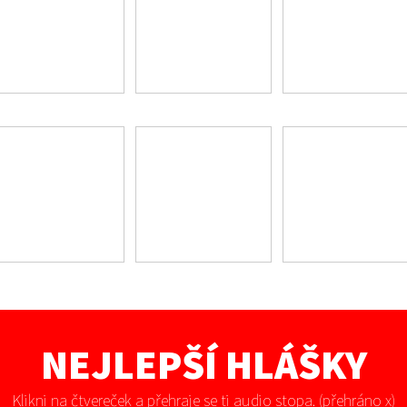
NEJLEPŠÍ HLÁŠKY
Klikni na čtvereček a přehraje se ti audio stopa. (přehráno
x)