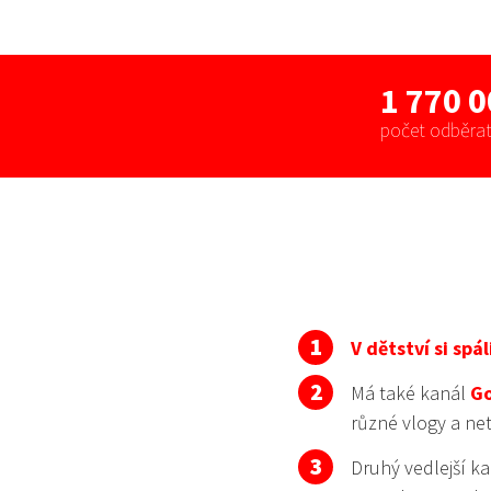
1 770 
počet odběrat
V dětství si spá
Má také kanál
G
různé vlogy a net
Druhý vedlejší ka