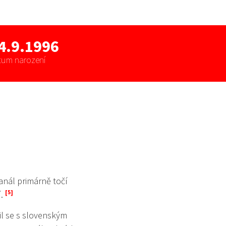
4.9.1996
tum narození
anál primárně točí
í.
il se s slovenským