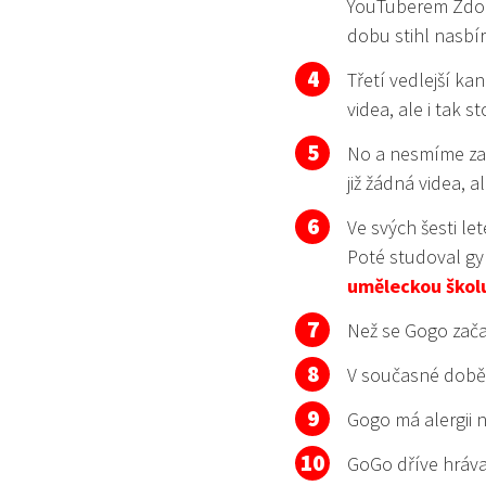
YouTuberem Zdo
dobu stihl nasbír
Třetí vedlejší kan
videa, ale i tak 
No a nesmíme zap
již žádná videa,
Ve svých šesti le
Poté studoval gy
uměleckou školu
Než se Gogo zača
V současné dob
Gogo má alergii 
GoGo dříve hráva