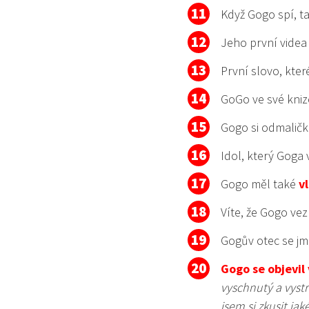
Když Gogo spí, t
Jeho první videa
První slovo, kter
GoGo ve své kniz
Gogo si odmalič
Idol, který Goga 
Gogo měl také
v
Víte, že Gogo ve
Gogův otec se jm
Gogo se objevil 
vyschnutý a vystr
jsem si zkusit jak