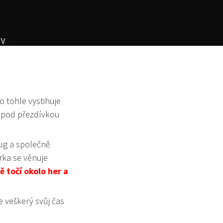
o tohle vystihuje
 pod přezdívkou
pug a společně
rka se věnuje
 točí okolo her a
e veškerý svůj čas