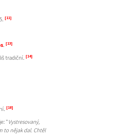
5.
os
.
iš tradiční.
ní.
e: "
Vystresovaný,
 to nějak dal. Chtěl