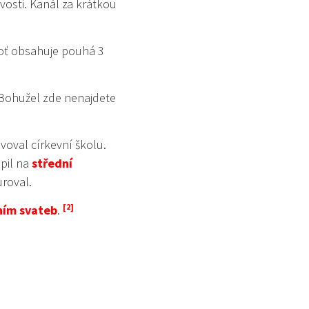
vosti. Kanál za krátkou
oť obsahuje pouhá 3
Bohužel zde nenajdete
voval církevní školu.
pil na
střední
roval.
ním svateb
.