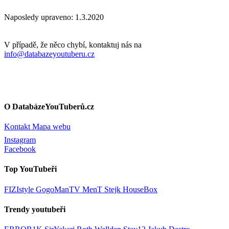
Naposledy upraveno: 1.3.2020
V případě, že něco chybí, kontaktuj nás na
info@databazeyoutuberu.cz
O DatabázeYouTuberů.cz
Kontakt
Mapa webu
Instagram
Facebook
Top YouTubeři
FIZIstyle
GogoManTV
MenT
Stejk
HouseBox
Trendy youtubeři