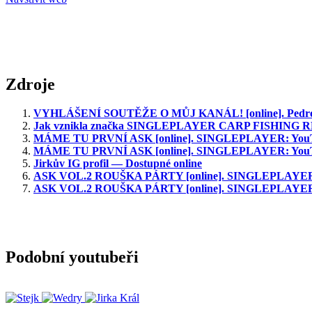
Zdroje
VYHLÁŠENÍ SOUTĚŽE O MŮJ KANÁL! [online]. PedrosGam
Jak vznikla značka SINGLEPLAYER CARP FISHING REPRE
MÁME TU PRVNÍ ASK [online]. SINGLEPLAYER: YouTube,
MÁME TU PRVNÍ ASK [online]. SINGLEPLAYER: YouTube,
Jirkův IG profil — Dostupné online
ASK VOL.2 ROUŠKA PÁRTY [online]. SINGLEPLAYER: You
ASK VOL.2 ROUŠKA PÁRTY [online]. SINGLEPLAYER: You
Podobní youtubeři