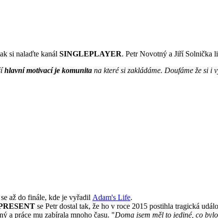
tak si nalaďte kanál
SINGLEPLAYER
. Petr Novotný a Jiří Solnička 
ší
hlavní motivací je komunita
na které si zakládáme. Doufáme že si i v
 se až do finále, kde je vyřadil
Adam's Life
.
EPRESENT
se Petr dostal tak, že ho v roce 2015 postihla tragická ud
ený a práce mu zabírala mnoho času. "
Doma jsem měl to jediné, co byl