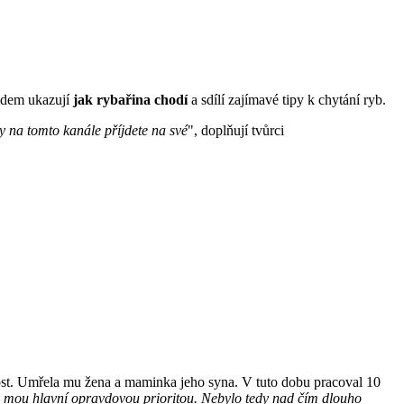
lidem ukazují
jak rybařina chodí
a sdílí zajímavé tipy k chytání ryb.
y na tomto kanále příjdete na své
", doplňují tvůrci
álost. Umřela mu žena a maminka jeho syna. V tuto dobu pracoval 10
o mou hlavní opravdovou prioritou. Nebylo tedy nad čím dlouho