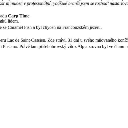
 úkor minulosti v profesionální rybářské branži jsem se rozhodl nast
řadu
Carp Time
.
atků lidem.
uje se Caramel Fish a byl chycen na Francouzském jezeru.
ezeru Lac de Saint-Cassien. Zde strávil 31 dní u svého milovaného koní
 Pusiano. Právě tam přišel obrovský vítr z Alp a zrovna byl ve člunu n