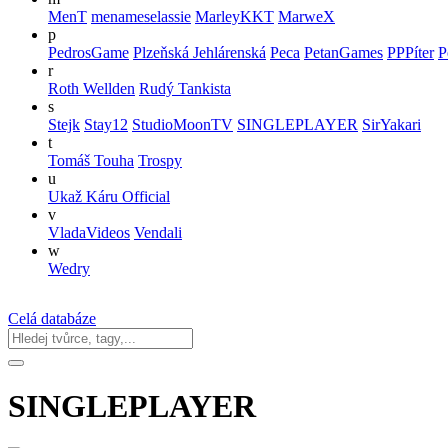
MenT
menameselassie
MarleyKKT
MarweX
p
PedrosGame
Plzeňská Jehlárenská
Peca
PetanGames
PPPíter
P
r
Roth Wellden
Rudý Tankista
s
Stejk
Stay12
StudioMoonTV
SINGLEPLAYER
SirYakari
t
Tomáš Touha
Trospy
u
Ukaž Káru Official
v
VladaVideos
Vendali
w
Wedry
Celá databáze
SINGLEPLAYER