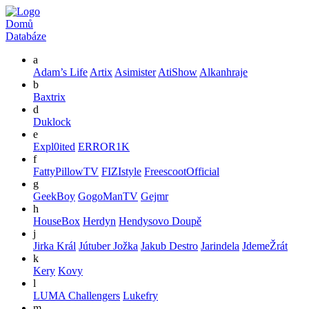
Domů
Databáze
a
Adam’s Life
Artix
Asimister
AtiShow
Alkanhraje
b
Baxtrix
d
Duklock
e
Expl0ited
ERROR1K
f
FattyPillowTV
FIZIstyle
FreescootOfficial
g
GeekBoy
GogoManTV
Gejmr
h
HouseBox
Herdyn
Hendysovo Doupě
j
Jirka Král
Jútuber Jožka
Jakub Destro
Jarindela
JdemeŽrát
k
Kery
Kovy
l
LUMA Challengers
Lukefry
m